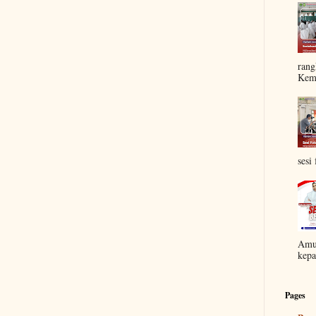
rang
Kem.
sesi 
Amun
kepa
Pages