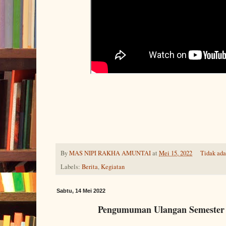
By
MAS NIPI RAKHA AMUNTAI
at
Mei 15, 2022
Tidak ad
Labels:
Berita
,
Kegiatan
Sabtu, 14 Mei 2022
Pengumuman Ulangan Semester 