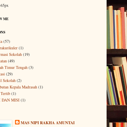
t-65px
W ME
ONS
ta
(57)
rakurikuler
(1)
rmasi Sekolah
(19)
atan
(49)
ah Timur Tengah
(3)
tasi
(29)
il Sekolah
(2)
utan Kepala Madrasah
(1)
 Tertib
(1)
I DAN MISI
(1)
MAS NIPI RAKHA AMUNTAI