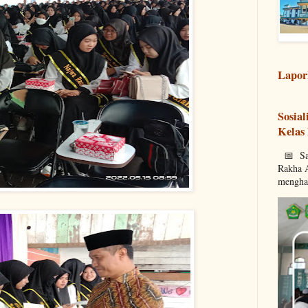
Lapor
Sosia
Kelas
📅 Sab
Rakha A
mengha