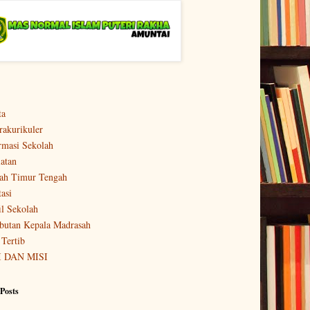
ta
rakurikuler
rmasi Sekolah
atan
ah Timur Tengah
tasi
il Sekolah
utan Kepala Madrasah
 Tertib
I DAN MISI
Posts