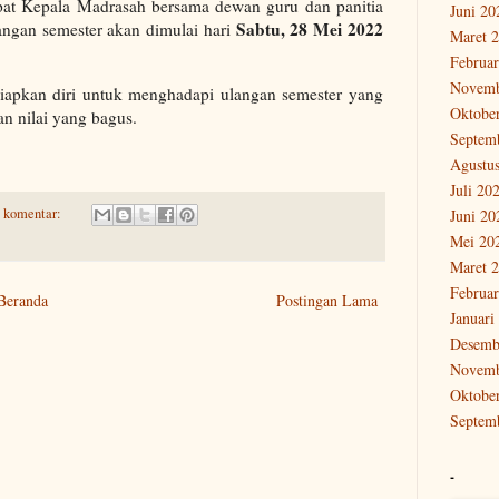
pat Kepala Madrasah bersama dewan guru dan panitia
Juni 20
Sabtu, 28 Mei 2022
ngan semester akan dimulai hari
Maret 
Februar
Novemb
siapkan diri untuk menghadapi ulangan semester yang
Oktobe
n nilai yang bagus.
Septem
Agustu
Juli 20
a komentar:
Juni 20
Mei 20
Maret 
Februar
Beranda
Postingan Lama
Januari
Desemb
Novemb
Oktobe
Septem
-