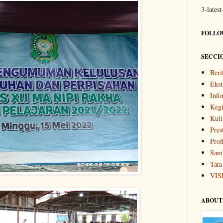
3-lates
FOLLO
SECCI
Beri
Ekst
Info
Kegi
Kuli
Pres
Prof
Samb
Tata
VIS
ABOUT